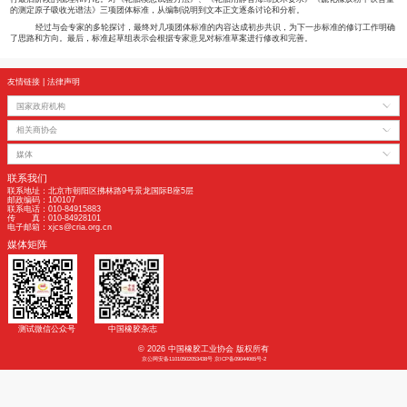
参加本次标准会议的专家来自玲珑轮胎、贵州轮胎、万力轮胎、双星轮胎、
会上专家对《汽车轮胎动态冲击测试 冲击条法》和《轮胎用覆胶钢丝帘布剥离试
行最后阶段的梳理和讨论。对《轮胎模态试验方法》、《轮胎用静音海绵技术要求
的测定原子吸收光谱法》三项团体标准，从编制说明到文本正文逐条讨论和分析。
经过与会专家的多轮探讨，最终对几项团体标准的内容达成初步共识，为下
了思路和方向。最后，标准起草组表示会根据专家意见对标准草案进行修改和完善
友情链接
|
法律声明
国家政府机构
相关商协会
媒体
联系我们
联系地址：北京市朝阳区拂林路9号景龙国际B座5层
邮政编码：100107
联系电话：010-84915883