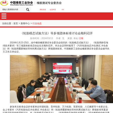
网站登录
会员申请
EN
当前位置：
首页
>
新闻中心
>
行业动态
《轮胎模态试验方法》等多项团体标准讨论会顺
发布时间：2024/03/13 作者: 无 来源: 本站
订阅
2024年1月23-25日，由中橡协橡胶测试专业委员会组织的《轮胎模态试
绵技术要求》等三项团体标准启动会在京顺利召开。本次会议同时梳理了《汽车轮
法》和《轮胎用覆胶钢丝帘布剥离试验方法》两项团体标准。中国橡胶工业协会橡
王卫东主持会议。